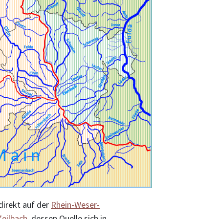
 direkt auf der
Rhein-Weser-
Zeilbach
, dessen Quelle sich in