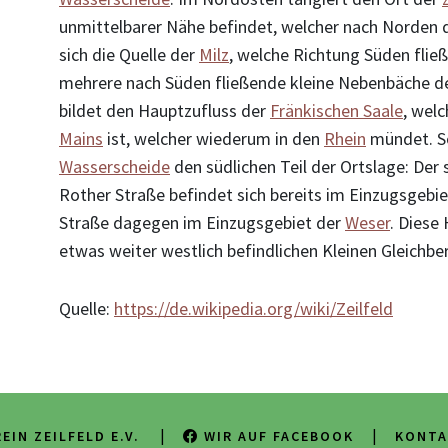
unmittelbarer Nähe befindet, welcher nach Norden 
sich die Quelle der
Milz
, welche Richtung Süden flie
mehrere nach Süden fließende kleine Nebenbäche der
bildet den Hauptzufluss der
Fränkischen Saale
, welc
Mains
ist, welcher wiederum in den
Rhein
mündet. S
Wasserscheide
den südlichen Teil der Ortslage: Der s
Rother Straße befindet sich bereits im Einzugsgebi
Straße dagegen im Einzugsgebiet der
Weser
. Diese
etwas weiter westlich befindlichen Kleinen Gleichbe
Quelle:
https://de.wikipedia.org/wiki/Zeilfeld
|
|
EIN ZEILFELD E.V.
WIR AUF FACEBOOK
KONTA