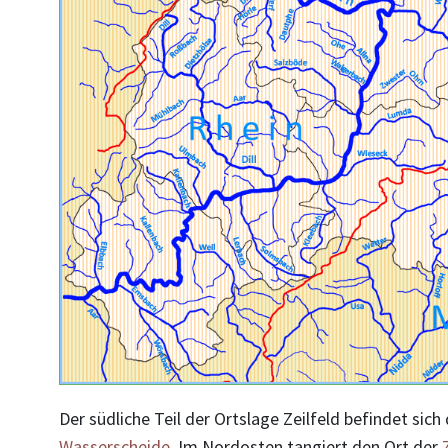
Der südliche Teil der Ortslage Zeilfeld befindet sich
Wasserscheide
. Im Nordosten tangiert den Ort der