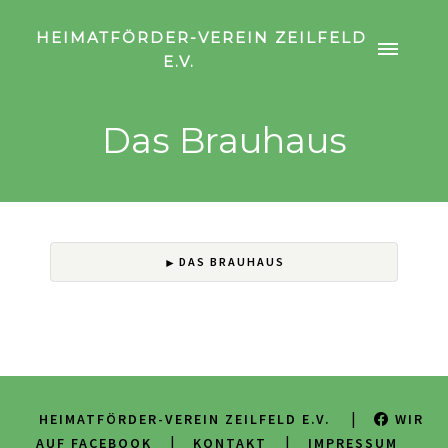
HEIMATFÖRDER-VEREIN ZEILFELD
E.V.
Das Brauhaus
DAS BRAUHAUS
|
HEIMATFÖRDER-VEREIN ZEILFELD E.V.
WIR
|
|
AUF FACEBOOK
KONTAKT
IMPRESSUM